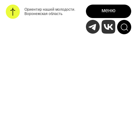
Ориентир нашей молодости.
меню
Воронежская область
1 ноября 2025
Росмолодёжь
Фестиваль науки в
педагогических
университетах