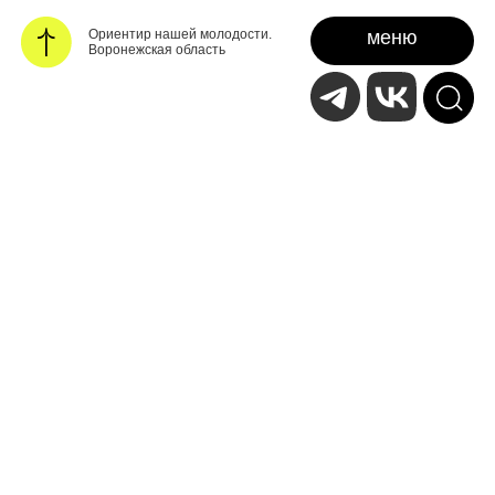
Ориентир нашей молодости.
меню
Воронежская область
12 марта 2025
спецпроекты
«О, привет!» Мария
Зуева