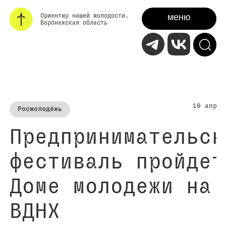
меню
Ориентир нашей молодости.
Воронежская область
10 апрел
Росмолодёжь
Предпринимательск
фестиваль пройдет
Доме молодежи на
ВДНХ