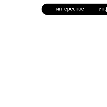
интересное
ин
ронежа