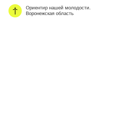
Ориентир нашей молодости.
Воронежская область
НОВОСТИ
все
афиша
возможности
Молгород
Нацпроек
новости
25 марта 2024