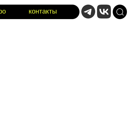
фо
контакты
цпроекты
новости
23 марта 2024
Движение #МЫВМЕСТЕ открыло
сбор средств на помощь семьям
погибших, семьям пострадавших и
пострадавшим при теракте в